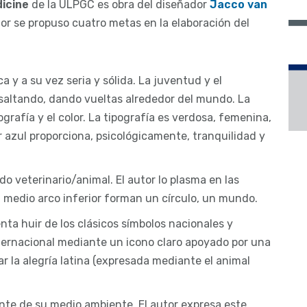
dicine
de la ULPGC es obra del diseñador
Jacco van
or se propuso cuatro metas en la elaboración del
 y a su vez seria y sólida. La juventud y el
altando, dando vueltas alrededor del mundo. La
ografía y el color. La tipografía es verdosa, femenina,
r azul proporciona, psicológicamente, tranquilidad y
o veterinario/animal. El autor lo plasma en las
 medio arco inferior forman un círculo, un mundo.
tenta huir de los clásicos símbolos nacionales y
ternacional mediante un icono claro apoyado por una
dar la alegría latina (expresada mediante el animal
nte de su medio ambiente. El autor expresa este