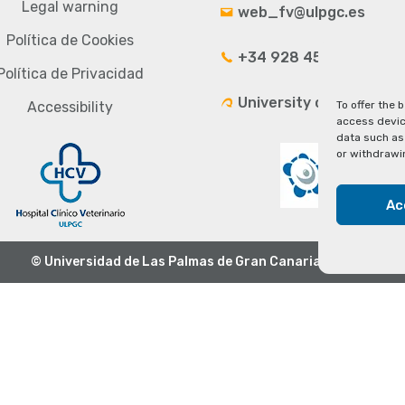
Legal warning
web_fv@ulpgc.es
Política de Cookies
+34 928 4543 33
Política de Privacidad
University campus
To offer the 
Accessibility
access devic
data such as 
or withdrawi
Ac
© Universidad de Las Palmas de Gran Canaria · ULPGC