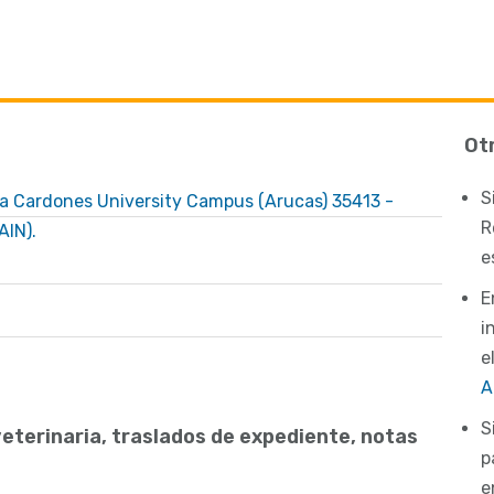
Ot
S
ia Cardones University Campus (Arucas) 35413 -
R
AIN).
e
E
i
e
A
S
eterinaria, traslados de expediente, notas
p
e