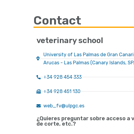
Contact
veterinary school
University of Las Palmas de Gran Canar
Arucas - Las Palmas (Canary Islands, SP
+34 928 454 333
+34 928 451 130
web_fv@ulpgc.es
¿Quieres preguntar sobre acceso a v
de corte, etc.?