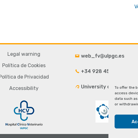
V
Legal warning
web_fv@ulpgc.es
Política de Cookies
+34 928 4543 33
Política de Privacidad
University campus
To offer the 
Accessibility
access devic
data such as 
or withdrawi
Ac